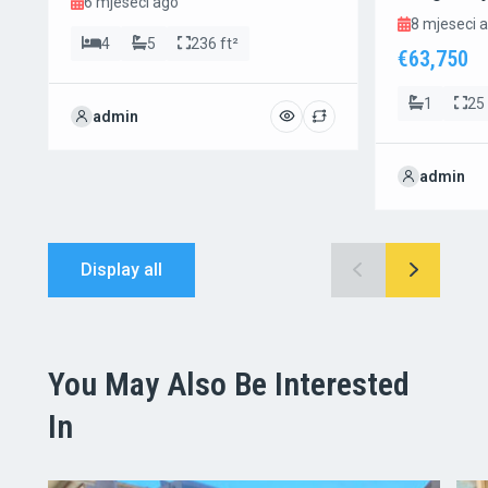
6 mjeseci ago
8 mjeseci 
4
5
236 ft²
€63,750
1
25 
admin
admin
Display all
You May Also Be Interested
In