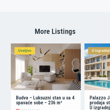
P
h
o
n
e
More Listings
Useljivo
U izgradnji
Budva – Luksuzni stan u sa 4
Palazzo J
spavaće sobe – 236 m²
prodaja s
U izgradnj