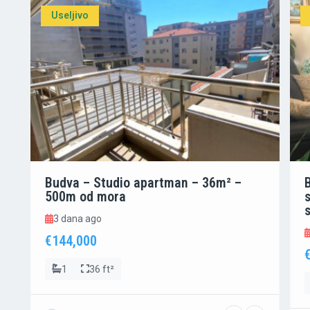
Useljivo
Budva – Studio apartman – 36m² –
500m od mora
3 dana ago
€144,000
1
36 ft²