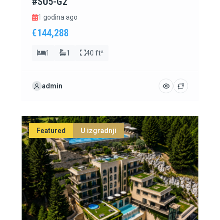
#SU5-G2
1 godina ago
€144,288
1
1
40 ft²
admin
Featured
U izgradnji