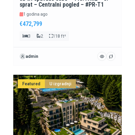
sprat – Centralni pogled – #PR-T1
1 godina ago
€472,799
3
2
118 ft²
admin
Featured
U izgradnji