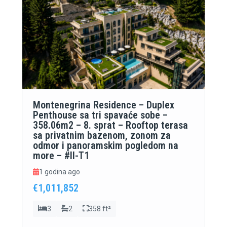
Montenegrina Residence – Duplex
Penthouse sa tri spavaće sobe –
358.06m2 – 8. sprat – Rooftop terasa
sa privatnim bazenom, zonom za
odmor i panoramskim pogledom na
more – #II-T1
1 godina ago
€1,011,852
3
2
358 ft²