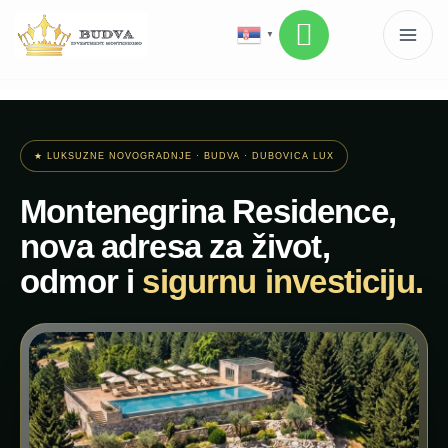
▼
★ LUKSUZNE NOVOGRADNJE · BUDVA · DUBOVICA LUX
Montenegrina Residence,
nova adresa za život,
odmor i
sigurnu investiciju.