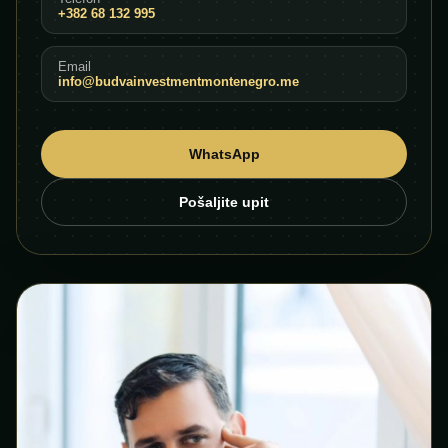
+382 68 132 995
Email
info@budvainvestmentmontenegro.me
WhatsApp
Pošaljite upit