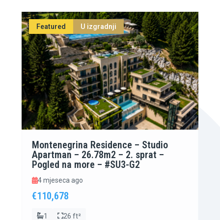
Featured
U izgradnji
Montenegrina Residence – Studio
Apartman – 26.78m2 – 2. sprat –
Pogled na more – #SU3-G2
4 mjeseca ago
€110,678
1
26 ft²