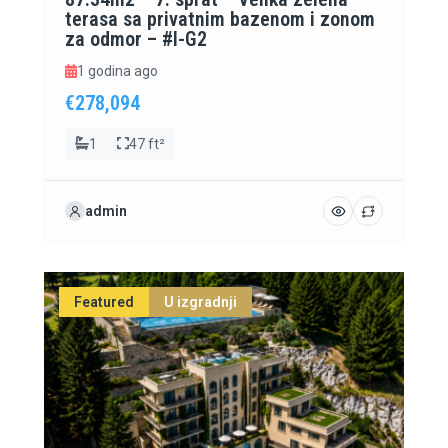
terasa sa privatnim bazenom i zonom
za odmor – #I-G2
1 godina ago
€278,094
1
47 ft²
admin
Featured
U izgradnji