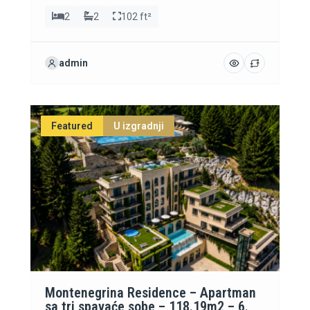
2
2
102 ft²
admin
Featured
U izgradnji
Montenegrina Residence – Apartman
sa tri spavaće sobe – 118.19m2 – 6.