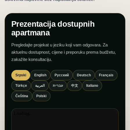
Prezentacija dostupnih
apartmana
Pregledajte projekat u jeziku koji vam odgovara. Za
aktuelnu dostupnost, cijene i preporuku prema budžetu,
zakažite konsultaciju.
Srpski
English
Русский
Deutsch
Français
中文
Türkçe
العربية
עברית
Italiano
Čeština
Polski