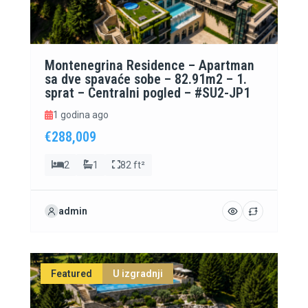
Montenegrina Residence – Apartman
sa dve spavaće sobe – 82.91m2 – 1.
sprat – Centralni pogled – #SU2-JP1
1 godina ago
€288,009
2
1
82 ft²
admin
Featured
U izgradnji