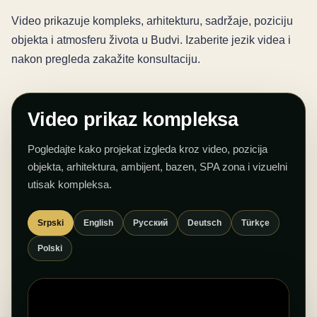
Video prikazuje kompleks, arhitekturu, sadržaje, poziciju
objekta i atmosferu života u Budvi. Izaberite jezik videa i
nakon pregleda zakažite konsultaciju.
Video prikaz kompleksa
Pogledajte kako projekat izgleda kroz video, pozicija
objekta, arhitektura, ambijent, bazen, SPA zona i vizuelni
utisak kompleksa.
Srpski
English
Русский
Deutsch
Türkçe
Polski