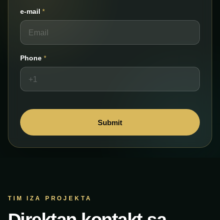
*
e-mail
*
e
-
m
a
i
Phone
*
l
P
h
o
n
e
Submit
TIM IZA PROJEKTA