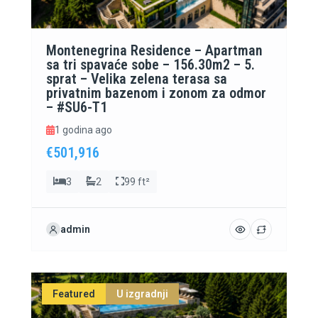
Montenegrina Residence – Apartman
sa tri spavaće sobe – 156.30m2 – 5.
sprat – Velika zelena terasa sa
privatnim bazenom i zonom za odmor
– #SU6-T1
1 godina ago
€501,916
3
2
99 ft²
admin
Featured
U izgradnji