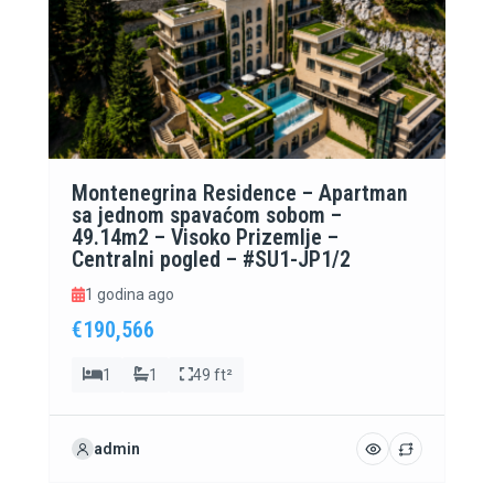
Montenegrina Residence – Apartman
sa jednom spavaćom sobom –
49.14m2 – Visoko Prizemlje –
Centralni pogled – #SU1-JP1/2
1 godina ago
€190,566
1
1
49 ft²
admin