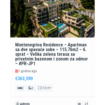
Montenegrina Residence – Apartman
sa dve spavaće sobe – 115.76m2 – 6.
sprat – Velika zelena terasa sa
privatnim bazenom i zonom za odmor
– #PR-JP1
1 godina ago
€363,590
2
2
115 ft²
admin