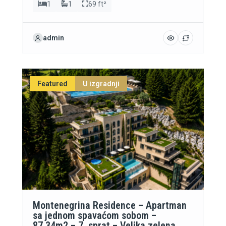
1
1
69 ft²
admin
Featured
U izgradnji
Montenegrina Residence – Apartman
sa jednom spavaćom sobom –
87.34m2 – 7. sprat – Velika zelena