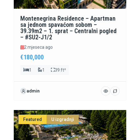
Montenegrina Residence – Apartman
sa jednom spavaćom sobom –
39.39m2 – 1. sprat – Centralni pogled
– #SU2-J1/2
2 mjeseca ago
€180,000
1
1
39 ft²
admin
Featured
U izgradnji