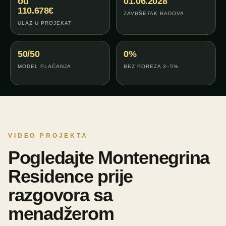
od
01.06.2028
110.678€
ZAVRŠETAK RADOVA
ULAZ U PROJEKAT
50/50
0%
MODEL PLAĆANJA
BEZ POREZA 3–5%
VIDEO PROJEKTA
Pogledajte Montenegrina
Residence prije
razgovora sa
menadžerom