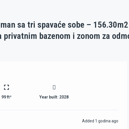
man sa tri spavaće sobe – 156.30m2
 sa privatnim bazenom i zonom za odm
99 ft²
Year built:
2028
Added
1 godina ago