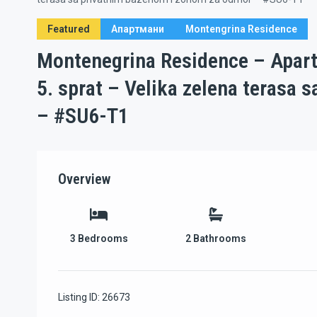
Featured
Апартмани
Montengrina Residence
Montenegrina Residence – Apart
5. sprat – Velika zelena terasa
– #SU6-T1
Overview
3
Bedrooms
2
Bathrooms
Listing ID:
26673