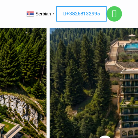
+38268132995
Serbian
▼