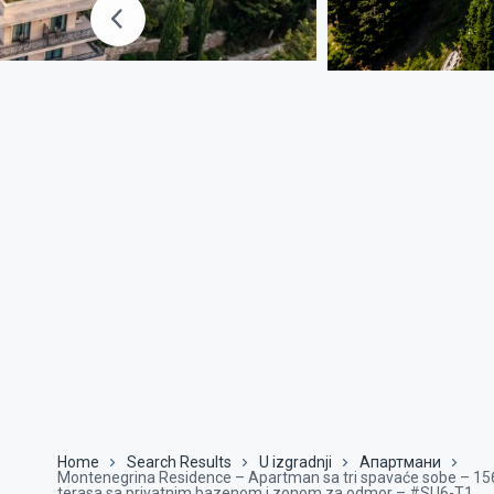
Home
Search Results
U izgradnji
Апартмани
Montenegrina Residence – Apartman sa tri spavaće sobe – 156
terasa sa privatnim bazenom i zonom za odmor – #SU6-T1