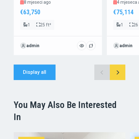
8 mjeseci ago
4 mjeseca
€63,750
€75,114
1
25 ft²
1
26 
admin
admin
Display all
You May Also Be Interested
In