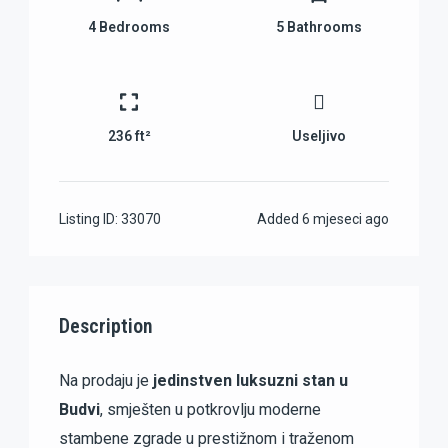
4
Bedrooms
5
Bathrooms
236 ft²
Useljivo
Listing ID:
33070
Added
6 mjeseci ago
Description
Na prodaju je
jedinstven luksuzni stan u
Budvi
, smješten u potkrovlju moderne
stambene zgrade u prestižnom i traženom