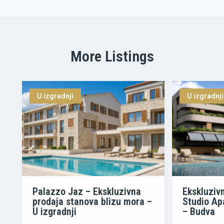
More Listings
U izgradnji
U izgradnji
Palazzo Jaz – Ekskluzivna
Ekskluzivn
prodaja stanova blizu mora –
Studio Ap
U izgradnji
– Budva