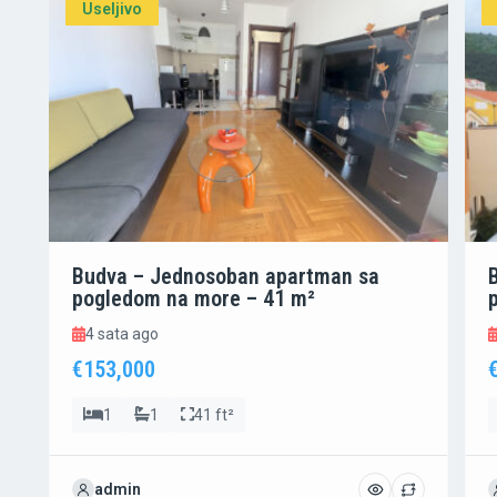
Useljivo
Budva – Jednosoban apartman sa
pogledom na more – 41 m²
4 sata ago
€153,000
1
1
41 ft²
admin